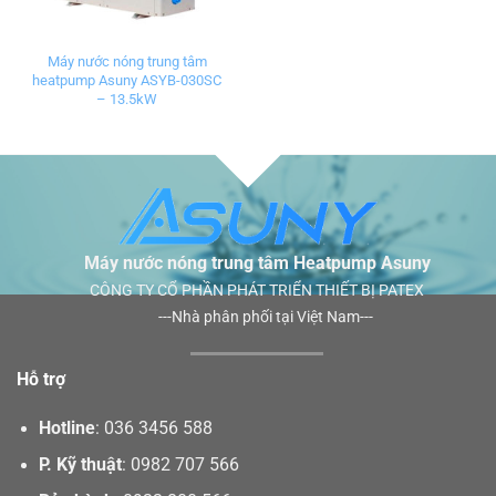
Máy nước nóng trung tâm
heatpump Asuny ASYB-030SC
– 13.5kW
Máy nước nóng trung tâm Heatpump Asuny
CÔNG TY CỔ PHẦN PHÁT TRIỂN THIẾT BỊ PATEX
---Nhà phân phối tại Việt Nam---
Hỗ trợ
Hotline
:
036 3456 588
P. Kỹ thuật
:
0982 707 566