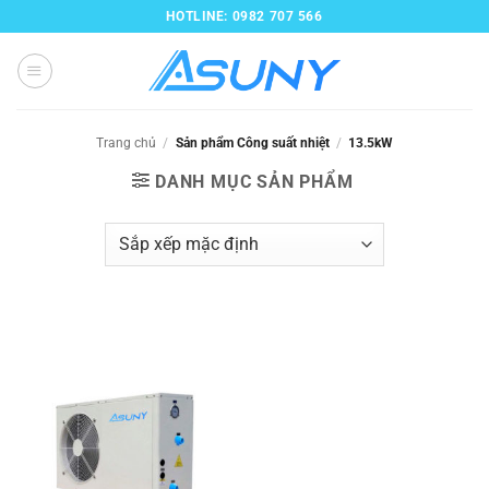
Bỏ
HOTLINE: 0982 707 566
qua
nội
dung
Trang chủ
/
Sản phẩm Công suất nhiệt
/
13.5kW
DANH MỤC SẢN PHẨM