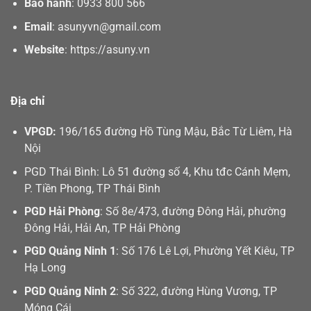
Bảo hành
:
0933 800 566
Email
:
asunyvn@gmail.com
Website
:
https://asuny.vn
Địa chỉ
VPGD:
196/165 đường Hồ Tùng Mậu, Bắc Từ Liêm, Hà
Nội
PGD Thái Bình: Lô 51 đường số 4, Khu tđc Cánh Mẹm,
P. Tiền Phong, TP Thái Bình
PGD Hải Phòng
: Số 8e/473, đường Đông Hải, phường
Đông Hải, Hải An, TP Hải Phòng
PGD Quảng Ninh 1
: Số 176 Lê Lợi, Phường Yết Kiêu, TP
Hạ Long
PGD Quảng Ninh 2
: Số 322, đường Hùng Vương, TP
Móng Cái