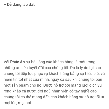
– Dễ dàng lắp đặt
Với
Phúc An
sự hài lòng của khách hàng là một trong
những ưu tiên tuyệt đối của chúng tôi. Đó là lý do tại sao
chúng tôi tiếp tục phục vụ khách hàng bằng sự hiểu biết và
niềm tin tốt nhất của mình, ngay cả sau khi chúng tôi bán
một sản phẩm cho họ. Được hỗ trợ bởi mạng lưới dịch vụ
rộng khắp cả nước, đội ngũ nhân viên có tay nghề cao,
chúng tôi có thể mang đến cho khách hàng sự hỗ trợ tối ưu
mọi lúc, mọi nơi.
Liên hệ với chúng tôi qua hotline:
0982.707.566
Website:
https://asuny.vn/
–
https://phucantechnology.com/
Địa chỉ văn phòng: Số 11b/4 khu đô thị cầu Diễn, ngõ 332