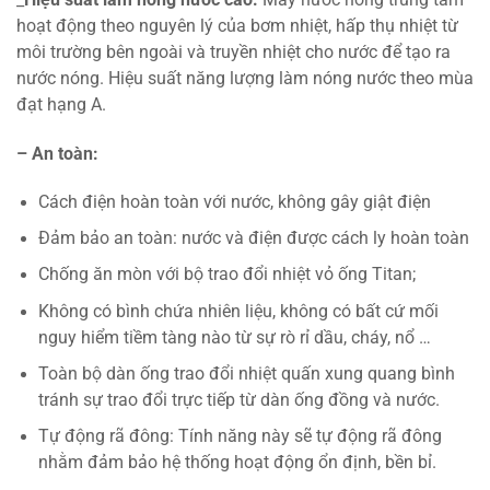
_
Hiệu suất làm nóng nước cao:
Máy nước nóng trung tâm
hoạt động theo nguyên lý của bơm nhiệt, hấp thụ nhiệt từ
môi trường bên ngoài và truyền nhiệt cho nước để tạo ra
nước nóng. Hiệu suất năng lượng làm nóng nước theo mùa
đạt hạng A.
– An toàn:
Cách điện hoàn toàn với nước, không gây giật điện
Đảm bảo an toàn: nước và điện được cách ly hoàn toàn
Chống ăn mòn với bộ trao đổi nhiệt vỏ ống Titan;
Không có bình chứa nhiên liệu, không có bất cứ mối
nguy hiểm tiềm tàng nào từ sự rò rỉ dầu, cháy, nổ …
Toàn bộ dàn ống trao đổi nhiệt quấn xung quang bình
tránh sự trao đổi trực tiếp từ dàn ống đồng và nước.
Tự động rã đông: Tính năng này sẽ tự động rã đông
nhằm đảm bảo hệ thống hoạt động ổn định, bền bỉ.