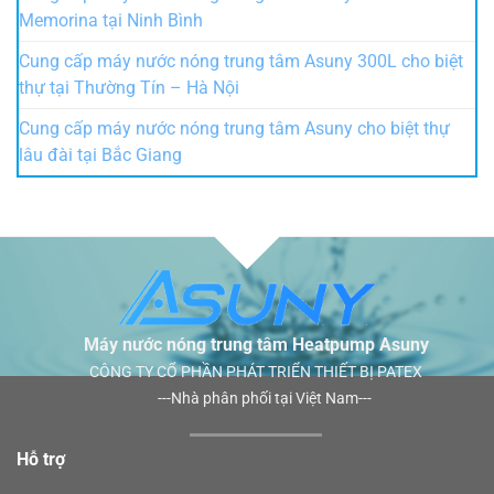
Máy nước nóng trung tâm Heatpump Asuny
CÔNG TY CỔ PHẦN PHÁT TRIỂN THIẾT BỊ PATEX
---Nhà phân phối tại Việt Nam---
Hỗ trợ
Hotline
:
036 3456 588
P. Kỹ thuật
:
0982 707 566
Bảo hành
:
0933 800 566
Email
:
asunyvn@gmail.com
Website
:
https://asuny.vn