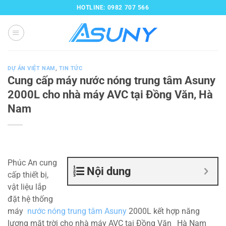
Bỏ
HOTLINE: 0982 707 566
qua
nội
dung
DỰ ÁN VIỆT NAM
,
TIN TỨC
Cung cấp máy nước nóng trung tâm Asuny
2000L cho nhà máy AVC tại Đồng Văn, Hà
Nam
Phúc An cung
Nội dung
cấp thiết bị,
vật liệu lắp
đặt hệ thống
máy
nước nóng trung tâm Asuny
2000L kết hợp năng
lượng mặt trời cho nhà máy AVC tại Đồng Văn_ Hà Nam