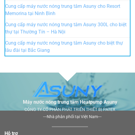
Cung cấp máy nước nóng trung tâm Asuny cho Resort
Memorina tại Ninh Bình
Cung cấp máy nước nóng trung tâm Asuny 300L cho biệt
thự tại Thường Tín – Hà Nội
Cung cấp máy nước nóng trung tâm Asuny cho biệt thự
lâu đài tại Bắc Giang
Máy nước nóng trung tâm Heatpump Asuny
CÔNG TY CỔ PHẦN PHÁT TRIỂN THIẾT BỊ PATEX
---Nhà phân phối tại Việt Nam---
Hỗ trợ