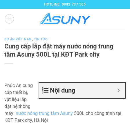
Bỏ
HOTLINE: 0982 707 566
qua
nội
dung
DỰ ÁN VIỆT NAM
,
TIN TỨC
Cung cấp lắp đặt máy nước nóng trung
tâm Asuny 500L tại KĐT Park city
Phúc An cung
Nội dung
cấp thiết bị,
vật liệu lắp
đặt hệ thống
máy
nước nóng trung tâm Asuny
500L cho công trình tại
KĐT Park city, Hà Nội