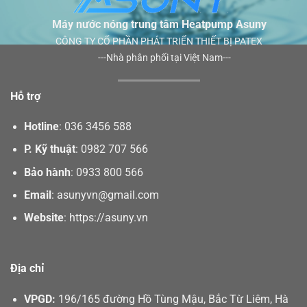
Máy nước nóng trung tâm Heatpump Asuny
CÔNG TY CỔ PHẦN PHÁT TRIỂN THIẾT BỊ PATEX
---Nhà phân phối tại Việt Nam---
Hỗ trợ
Hotline
:
036 3456 588
P. Kỹ thuật
:
0982 707 566
Bảo hành
:
0933 800 566
Email
:
asunyvn@gmail.com
Website
:
https://asuny.vn
Địa chỉ
VPGD:
196/165 đường Hồ Tùng Mậu, Bắc Từ Liêm, Hà