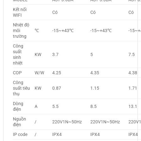
Kết nối
Có
Có
Có
WIFI
Nhiệt độ
môi
℃
-15~+43℃
-15~+43℃
-15~
trường
Công
suất
KW
3.7
5
7.5
sinh
nhiệt
COP
W/W
4.25
4.35
4.38
Công
suất tiêu
KW
0.87
1.15
1.71
thụ
Dòng
A
5.5
8.5
13.1
điện
Nguồn
/
220V1N~50Hz
220V1N~50Hz
220V
điện
IP code
/
IPX4
IPX4
IPX4