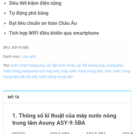
Siêu tiết kiệm điện năng
Tự động phá băng
Đạt tiêu chuẩn an toàn Châu Âu
Tích hợp WIFI điều khiển qua smartphone
SKU:
ASY-9.0BA
Danh mục:
Loại split
Thẻ:
bơm nhiệt heatpump
,
cài đặt bơm nhiệt
,
cài đặt heatpump
,
heatpump
nước nóng
,
heatpump tích hợp wifi
,
máy nước nóng trung tâm
,
máy nước nóng
trung tâm kết nối wifi
,
nước nóng trung tâm
MÔ TẢ
1. Thông số kĩ thuật của máy nước nóng
trung tâm Asuny ASY-9.5BA
MODEL
ASY-3.6BA
ASY-5.3BA
ASY-8