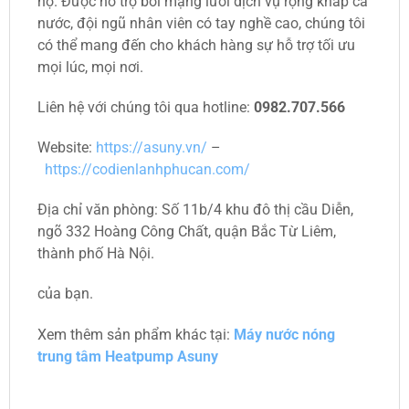
họ. Được hỗ trợ bởi mạng lưới dịch vụ rộng khắp cả
nước, đội ngũ nhân viên có tay nghề cao, chúng tôi
có thể mang đến cho khách hàng sự hỗ trợ tối ưu
mọi lúc, mọi nơi.
Liên hệ với chúng tôi qua hotline:
0982.707.566
Website:
https://asuny.vn/
–
https://codienlanhphucan.com/
Địa chỉ văn phòng: Số 11b/4 khu đô thị cầu Diễn,
ngõ 332 Hoàng Công Chất, quận Bắc Từ Liêm,
thành phố Hà Nội.
của bạn.
Xem thêm sản phẩm khác tại:
Máy nước nóng
trung tâm Heatpump Asuny