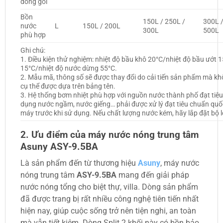
đóng gói
Bồn
150L / 250L /
300L /
nước
L
150L / 200L
300L
500L
phù hợp
Ghi chú:
1. Điều kiện thử nghiệm: nhiệt độ bầu khô 20°C/nhiệt độ bầu ướt 
15°C/nhiệt độ nước dừng 55°C.
2. Mẫu mã, thông số sẽ được thay đổi do cải tiến sản phẩm mà kh
cụ thể được dựa trên bảng tên.
3. Hệ thống bơm nhiệt phù hợp với nguồn nước thành phố đạt tiê
dụng nước ngầm, nước giếng… phải được xử lý đạt tiêu chuẩn quố
máy trước khi sử dụng. Nếu chất lượng nước kém, hãy lắp đặt bộ l
2. Ưu điểm của máy nước nóng trung tâm
Asuny ASY-9.5BA
Là sản phẩm đến từ thương hiệu
Asuny
, máy nước
nóng trung tâm
ASY-9.5BA
mang đến giải pháp
nước nóng tổng cho biệt thự, villa. Dòng sản phẩm
đã được trang bị rất nhiều công nghệ tiên tiến nhất
hiện nay, giúp cuộc sống trở nên tiện nghi, an toàn