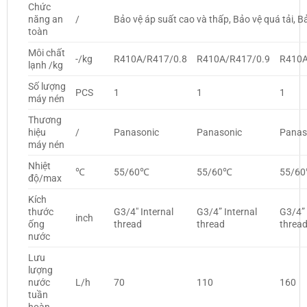
Chức
năng an
/
Bảo vệ áp suất cao và thấp, Bảo vệ quá tải, B
toàn
Môi chất
-/kg
R410A/R417/0.8
R410A/R417/0.9
R410A
lạnh /kg
Số lượng
PCS
1
1
1
máy nén
Thương
hiệu
/
Panasonic
Panasonic
Panas
máy nén
Nhiệt
℃
55/60℃
55/60℃
55/6
độ/max
Kích
thước
G3/4″ Internal
G3/4” Internal
G3/4” 
inch
ống
thread
thread
threa
nước
Lưu
lượng
nước
L/h
70
110
160
tuần