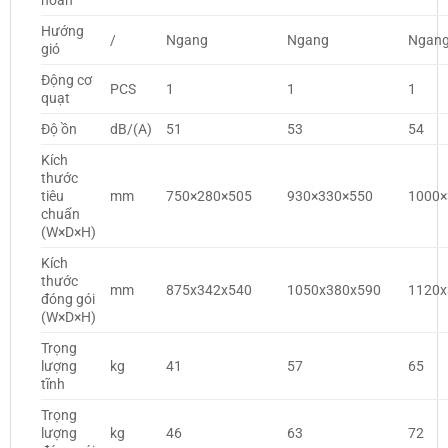
hoàn
Hướng
/
Ngang
Ngang
Ngan
gió
Động cơ
PCS
1
1
1
quạt
Độ ồn
dB/(A)
51
53
54
Kích
thước
tiêu
mm
750×280×505
930×330×550
1000×
chuẩn
(W×D×H)
Kích
thước
mm
875x342x540
1050x380x590
1120x
đóng gói
(W×D×H)
Trọng
lượng
kg
41
57
65
tĩnh
Trọng
lượng
kg
46
63
72