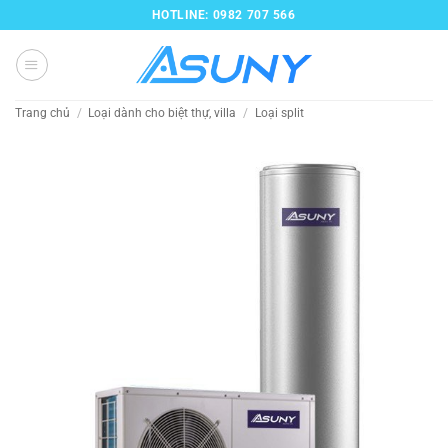
Bỏ
HOTLINE: 0982 707 566
qua
nội
dung
Trang chủ
/
Loại dành cho biệt thự, villa
/
Loại split