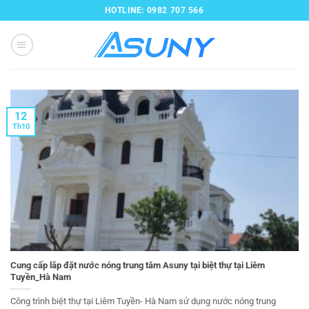
Bỏ
HOTLINE: 0982 707 566
qua
nội
dung
12
Th10
Cung cấp lắp đặt nước nóng trung tâm Asuny tại biệt thự tại Liêm
Tuyền_Hà Nam
Công trình biệt thự tại Liêm Tuyền- Hà Nam sử dụng nước nóng trung