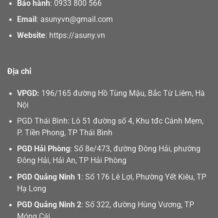
Bảo hành
:
0933 800 566
Email
:
asunyvn@gmail.com
Website
:
https://asuny.vn
Địa chỉ
VPGD:
196/165 đường Hồ Tùng Mậu, Bắc Từ Liêm, Hà
Nội
PGD Thái Bình: Lô 51 đường số 4, Khu tđc Cánh Mẹm,
P. Tiền Phong, TP Thái Bình
PGD Hải Phòng
: Số 8e/473, đường Đông Hải, phường
Đông Hải, Hải An, TP Hải Phòng
PGD Quảng Ninh 1
: Số 176 Lê Lợi, Phường Yết Kiêu, TP
Hạ Long
PGD Quảng Ninh 2
: Số 322, đường Hùng Vương, TP
Móng Cái