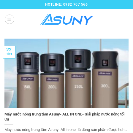
Bỏ
HOTLINE: 0982 707 566
qua
nội
dung
22
Th3
Máy nước nóng trung tâm Asuny- ALL IN ONE- Giải pháp nước nóng tối
ưu
Máy nước nóng trung tâm Asuny- All in one- là dòng sản phẩm được tích...