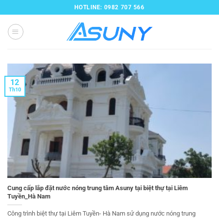
Bỏ
HOTLINE: 0982 707 566
qua
nội
dung
12
Th10
Cung cấp lắp đặt nước nóng trung tâm Asuny tại biệt thự tại Liêm
Tuyền_Hà Nam
Công trình biệt thự tại Liêm Tuyền- Hà Nam sử dụng nước nóng trung