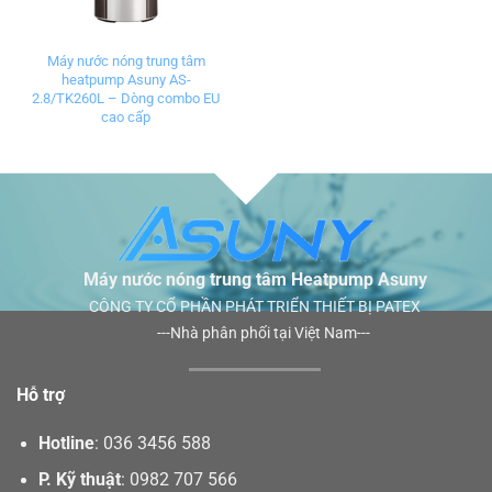
Máy nước nóng trung tâm
heatpump Asuny AS-
2.8/TK260L – Dòng combo EU
cao cấp
Máy nước nóng trung tâm Heatpump Asuny
CÔNG TY CỔ PHẦN PHÁT TRIỂN THIẾT BỊ PATEX
---Nhà phân phối tại Việt Nam---
Hỗ trợ
Hotline
:
036 3456 588
P. Kỹ thuật
:
0982 707 566