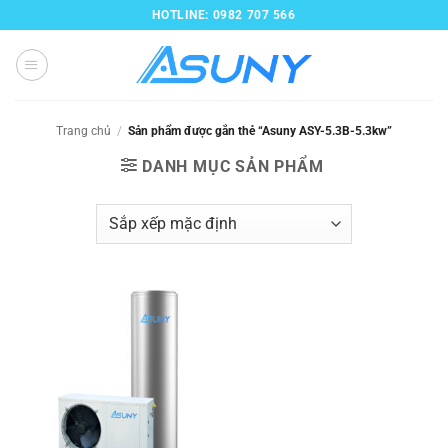
Bỏ
HOTLINE: 0982 707 566
qua
nội
dung
Trang chủ
/
Sản phẩm được gắn thẻ “Asuny ASY-5.3B-5.3kw”
DANH MỤC SẢN PHẨM