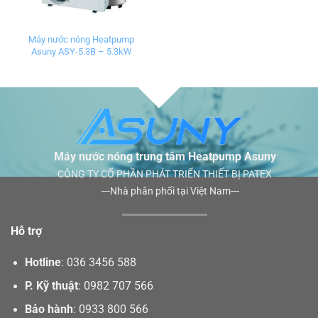
Máy nước nóng Heatpump
Asuny ASY-5.3B – 5.3kW
Máy nước nóng trung tâm Heatpump Asuny
CÔNG TY CỔ PHẦN PHÁT TRIỂN THIẾT BỊ PATEX
---Nhà phân phối tại Việt Nam---
Hỗ trợ
Hotline
:
036 3456 588
P. Kỹ thuật
:
0982 707 566
Bảo hành
:
0933 800 566