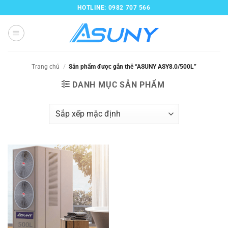
Bỏ
HOTLINE: 0982 707 566
qua
nội
dung
Trang chủ
/
Sản phẩm được gắn thẻ “ASUNY ASY8.0/500L”
DANH MỤC SẢN PHẨM