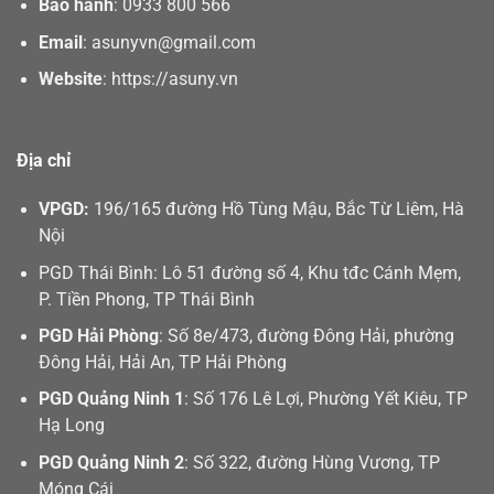
Bảo hành
:
0933 800 566
Email
:
asunyvn@gmail.com
Website
:
https://asuny.vn
Địa chỉ
VPGD:
196/165 đường Hồ Tùng Mậu, Bắc Từ Liêm, Hà
Nội
PGD Thái Bình: Lô 51 đường số 4, Khu tđc Cánh Mẹm,
P. Tiền Phong, TP Thái Bình
PGD Hải Phòng
: Số 8e/473, đường Đông Hải, phường
Đông Hải, Hải An, TP Hải Phòng
PGD Quảng Ninh 1
: Số 176 Lê Lợi, Phường Yết Kiêu, TP
Hạ Long
PGD Quảng Ninh 2
: Số 322, đường Hùng Vương, TP
Móng Cái