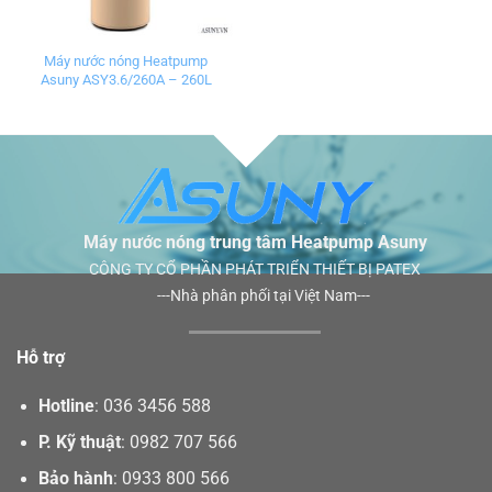
Máy nước nóng Heatpump
Asuny ASY3.6/260A – 260L
Máy nước nóng trung tâm Heatpump Asuny
CÔNG TY CỔ PHẦN PHÁT TRIỂN THIẾT BỊ PATEX
---Nhà phân phối tại Việt Nam---
Hỗ trợ
Hotline
:
036 3456 588
P. Kỹ thuật
:
0982 707 566
Bảo hành
:
0933 800 566