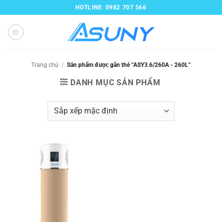
Bỏ
HOTLINE: 0982 707 566
qua
nội
dung
Trang chủ
/
Sản phẩm được gắn thẻ “ASY3.6/260A - 260L”
DANH MỤC SẢN PHẨM