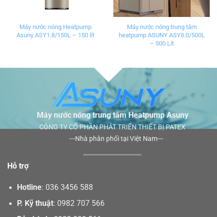
Máy nước nóng Heatpump
Máy nước nóng trung tâm
Asuny ASY1.8/150L – 150 lít
heatpump ASUNY ASY8.0/500L
– 500 Lít
Máy nước nóng trung tâm Heatpump Asuny
CÔNG TY CỔ PHẦN PHÁT TRIỂN THIẾT BỊ PATEX
---Nhà phân phối tại Việt Nam---
Hỗ trợ
Hotline
:
036 3456 588
P. Kỹ thuật
:
0982 707 566