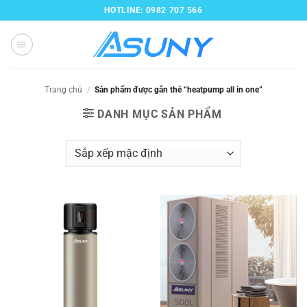
Bỏ
HOTLINE: 0982 707 566
qua
nội
dung
Trang chủ
/
Sản phẩm được gắn thẻ “heatpump all in one”
DANH MỤC SẢN PHẨM