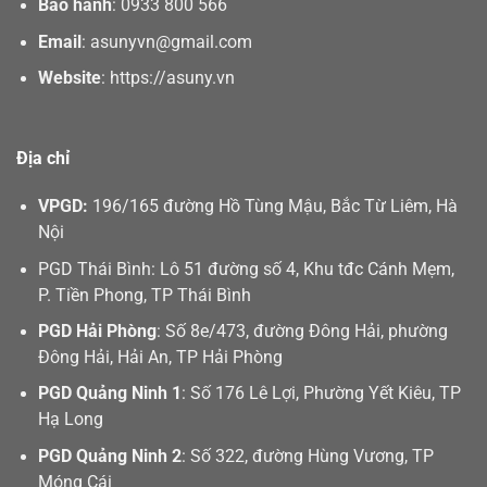
Bảo hành
:
0933 800 566
Email
:
asunyvn@gmail.com
Website
:
https://asuny.vn
Địa chỉ
VPGD:
196/165 đường Hồ Tùng Mậu, Bắc Từ Liêm, Hà
Nội
PGD Thái Bình: Lô 51 đường số 4, Khu tđc Cánh Mẹm,
P. Tiền Phong, TP Thái Bình
PGD Hải Phòng
: Số 8e/473, đường Đông Hải, phường
Đông Hải, Hải An, TP Hải Phòng
PGD Quảng Ninh 1
: Số 176 Lê Lợi, Phường Yết Kiêu, TP
Hạ Long
PGD Quảng Ninh 2
: Số 322, đường Hùng Vương, TP
Móng Cái