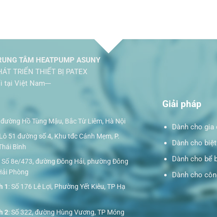
UNG TÂM HEATPUMP ASUNY
ÁT TRIỂN THIẾT BỊ PATEX
ại Việt Nam---
Giải pháp
đường Hồ Tùng Mậu, Bắc Từ Liêm, Hà Nội
Dành cho gia 
 Lô 51 đường số 4, Khu tđc Cánh Mẹm, P.
Dành cho biệt
Thái Bình
Dành cho bể 
: Số 8e/473, đường Đông Hải, phường Đông
 Hải Phòng
Dành cho công
h 1
: Số 176 Lê Lợi, Phường Yết Kiêu, TP Hạ
h 2
: Số 322, đường Hùng Vương, TP Móng