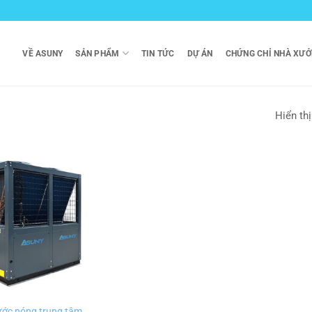
VỀ ASUNY
SẢN PHẨM
TIN TỨC
DỰ ÁN
CHỨNG CHỈ NHÀ XƯ
Hiển thị
ớc nóng trung tâm