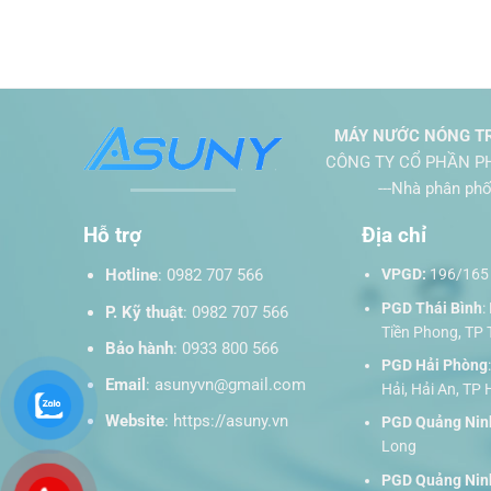
MÁY NƯỚC NÓNG TR
CÔNG TY CỔ PHẦN PH
---Nhà phân phối t
Hỗ trợ
Địa chỉ
Hotline
:
0982 707 566
VPGD:
196/165 
PGD Thái Bình
:
P. Kỹ thuật
:
0982 707 566
Tiền Phong, TP 
Bảo hành
:
0933 800 566
PGD Hải Phòng
Email
:
asunyvn@gmail.com
Hải, Hải An, TP
Website
:
https://asuny.vn
PGD Quảng Nin
Long
PGD Quảng Nin