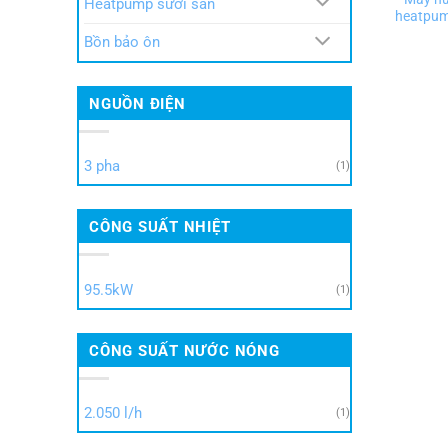
Heatpump sưởi sàn
heatpum
Bồn bảo ôn
NGUỒN ĐIỆN
3 pha
(1)
CÔNG SUẤT NHIỆT
95.5kW
(1)
CÔNG SUẤT NƯỚC NÓNG
2.050 l/h
(1)