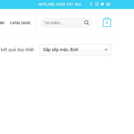
HOTLINE: 0982 707 566
Tìm
0
ỞNG
CATALOGUE
kiếm:
 kết quả duy nhất