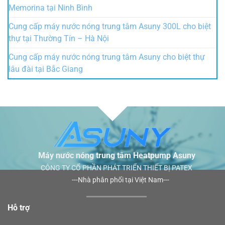
Memorina tại Ninh Bình
Cung cấp máy nước nóng trung tâm Asuny 300L cho biệt
thự tại Thường Tín – Hà Nội
Cung cấp máy nước nóng trung tâm Asuny cho biệt thự
lâu đài tại Bắc Giang
Máy nước nóng trung tâm Heatpump Asuny
CÔNG TY CỔ PHẦN PHÁT TRIỂN THIẾT BỊ PATEX
---Nhà phân phối tại Việt Nam---
Hỗ trợ