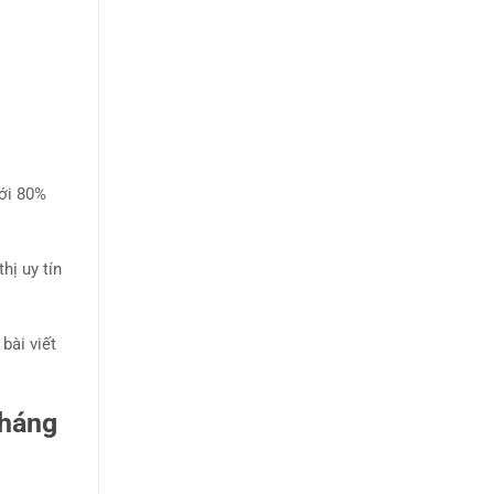
tới 80%
hị uy tín
bài viết
kháng