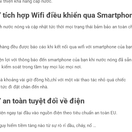
ải thiện khả năng cấp nước.
tích hợp Wifi điều khiển qua Smartpho
ình nước nóng và cập nhật tức thời mọi trạng thái bảm bảo an toàn 
g hàng đều được báo cáo khi kết nối qua wifi với smartphone của bạ
tiện lợi với thông báo đến smartphone của bạn khi nước nóng đã sẵn
kiểm soát trong tầm tay mọi lúc mọi nơi.
nhà khoảng vài giờ đồng hồ,chỉ với một vài thao tác nhỏ quá chiếc
tức đi đặt chân đến nhà.
n toàn tuyệt đối về điện
iện ngay tại đầu vào nguồn điện theo tiêu chuẩn an toàn EU.
uy hiểm tiềm tàng nào từ sự rò rỉ dầu, cháy, nổ …