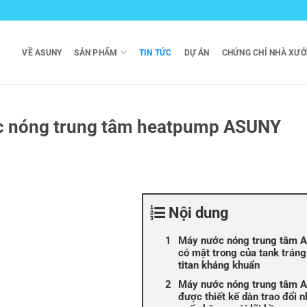
VỀ ASUNY
SẢN PHẨM
TIN TỨC
DỰ ÁN
CHỨNG CHỈ NHÀ XƯ
ớc nóng trung tâm heatpump ASUNY
Nội dung
Máy nước nóng trung tâm 
có mặt trong của tank trán
titan kháng khuẩn
Máy nước nóng trung tâm 
được thiết kế dàn trao đổi n