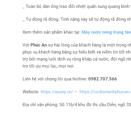
_ Toàn bộ dàn ống trao đổi nhiệt quấn xung quang bình t
_ Tự động rã đông: Tính năng này sẽ tự động rã đông n
Xem thêm sản phẩm khác tại:
Máy nước nóng trung tâ
Với
Phúc An
sự hài lòng của khách hàng là một trong nhữ
phục vụ khách hàng bằng sự hiểu biết và niềm tin tốt 
trợ bởi mạng lưới dịch vụ rộng khắp cả nước, đội ngũ n
trợ tối ưu mọi lúc, mọi nơi.
Liên hệ với chúng tôi qua hotline:
0982.707.566
Website:
https://asuny.vn/
–
https://codienlanhphucan
Địa chỉ văn phòng: Số 11b/4 khu đô thị cầu Diễn, ngõ 