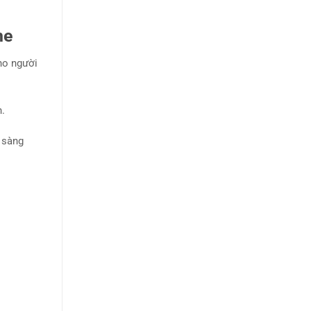
ne
cho người
n.
 sàng