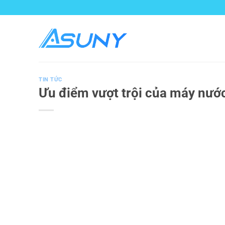
Bỏ
qua
nội
dung
TIN TỨC
Ưu điểm vượt trội của máy nư