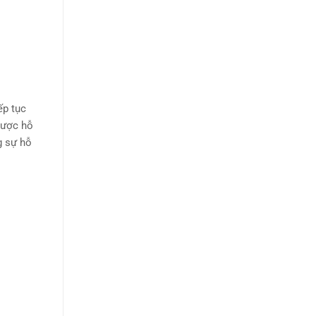
ếp tục
Được hỗ
g sự hỗ