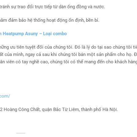
ránh sự trao đổi trực tiếp từ dàn ống đồng và nước.
hằm đảm bảo hệ thống hoạt động ổn định, bền bỉ.
m Heatpump Asuny – Loại combo
ng ưu tiên tuyệt đối của chúng tôi. Đó là lý do tại sao chúng tôi ti
nhất của mình, ngay cả sau khi chúng tôi bán một sản phẩm cho họ. 
hân viên có tay nghề cao, chúng tôi có thể mang đến cho khách hàn
.com/
332 Hoàng Công Chất, quận Bắc Từ Liêm, thành phố Hà Nội.