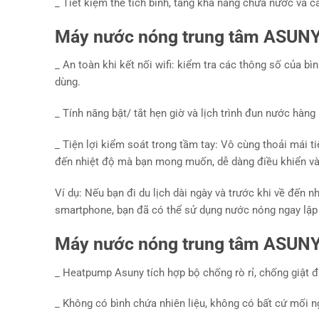
_ Tiết kiệm thể tích bình, tăng khả năng chứa nước và c
Máy nước nóng trung tâm ASUNY 
_ An toàn khi kết nối wifi: kiểm tra các thông số của b
dùng.
_ Tính năng bật/ tắt hẹn giờ và lịch trình đun nước hàn
_ Tiện lợi kiểm soát trong tầm tay: Vô cùng thoải mái 
đến nhiệt độ mà bạn mong muốn, dễ dàng điều khiển và 
Ví dụ: Nếu bạn đi du lịch dài ngày và trước khi về đến 
smartphone, bạn đã có thể sử dụng nước nóng ngay lập 
Máy nước nóng trung tâm ASUNY a
_ Heatpump Asuny tích hợp bộ chống rò rỉ, chống giật đ
_ Không có bình chứa nhiên liệu, không có bất cứ mối ng