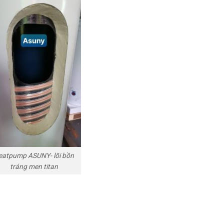
eatpump ASUNY- lõi bồn
tráng men titan