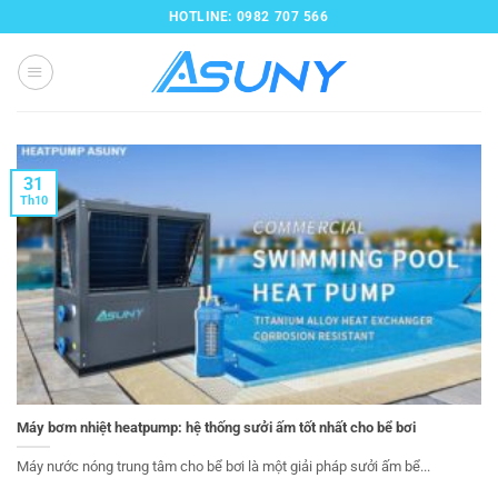
Bỏ
HOTLINE: 0982 707 566
qua
nội
dung
31
Th10
Máy bơm nhiệt heatpump: hệ thống sưởi ấm tốt nhất cho bể bơi
Máy nước nóng trung tâm cho bể bơi là một giải pháp sưởi ấm bể...