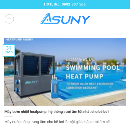
Bỏ
HOTLINE: 0982 707 566
qua
nội
dung
31
Th10
Máy bơm nhiệt heatpump: hệ thống sưởi ấm tốt nhất cho bể bơi
Máy nước nóng trung tâm cho bể bơi là một giải pháp sưởi ấm bể...