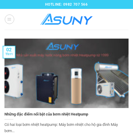
Bỏ
HOTLINE: 0982 707 566
qua
nội
dung
02
Th11
Những đặc điểm nổi bật của bơm nhiệt Heatpump
Có hai loại bơm nhiệt heatpump: Máy bơm nhiệt cho hộ gia đình Máy
bơm...