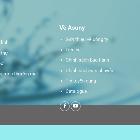
Về Asuny
Giới thiệu về công ty
đình
Liên hệ
 thự
Chính sách bảo hành
bơi
Chính sách vận chuyển
 trình thương mại
Tin tuyển dụng
Catalogue