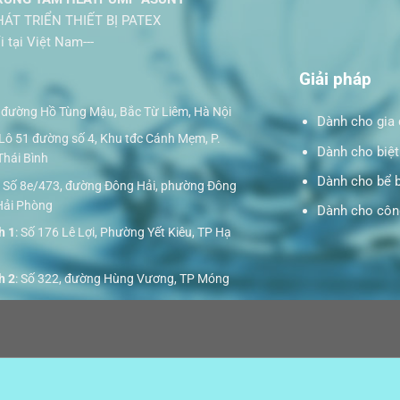
ÁT TRIỂN THIẾT BỊ PATEX
ại Việt Nam---
Giải pháp
đường Hồ Tùng Mậu, Bắc Từ Liêm, Hà Nội
Dành cho gia 
 Lô 51 đường số 4, Khu tđc Cánh Mẹm, P.
Dành cho biệt
Thái Bình
Dành cho bể 
: Số 8e/473, đường Đông Hải, phường Đông
 Hải Phòng
Dành cho công
h 1
: Số 176 Lê Lợi, Phường Yết Kiêu, TP Hạ
h 2
: Số 322, đường Hùng Vương, TP Móng