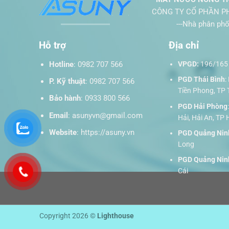
CÔNG TY CỔ PHẦN PH
---Nhà phân phối t
Hỗ trợ
Địa chỉ
Hotline
:
0982 707 566
VPGD:
196/165 
PGD Thái Bình
:
P. Kỹ thuật
:
0982 707 566
Tiền Phong, TP 
Bảo hành
:
0933 800 566
PGD Hải Phòng
Email
:
asunyvn@gmail.com
Hải, Hải An, TP
Website
:
https://asuny.vn
PGD Quảng Nin
Long
PGD Quảng Nin
Cái
Copyright 2026 ©
Lighthouse