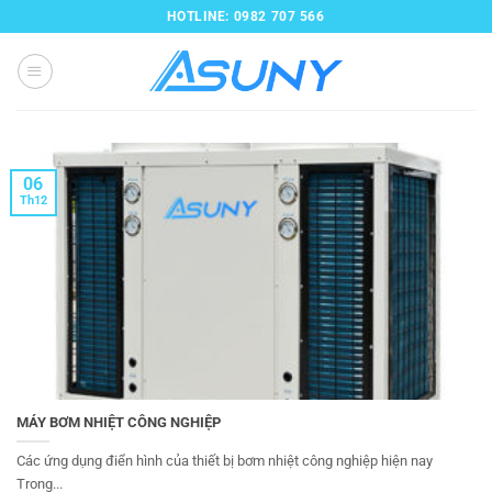
Bỏ
HOTLINE: 0982 707 566
qua
nội
dung
06
Th12
MÁY BƠM NHIỆT CÔNG NGHIỆP
Các ứng dụng điển hình của thiết bị bơm nhiệt công nghiệp hiện nay
Trong...