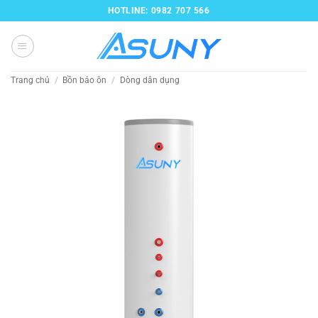
Bỏ
HOTLINE: 0982 707 566
qua
nội
dung
Trang chủ
/
Bồn bảo ôn
/
Dòng dân dụng